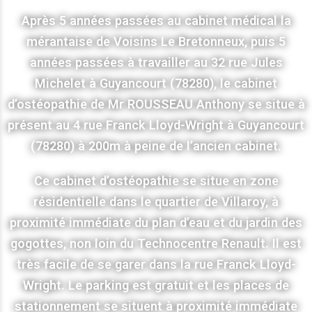
Après 5 années passées au cabinet médical la
mérantaise de Voisins Le Bretonneux, puis 5
années passées à travailler au 32 rue Jules
Michelet à Guyancourt (78280), le cabinet
d’ostéopathie de Mr ROUSSEAU Anthony se situe à
présent au 4 rue Franck Lloyd-Wright à Guyancourt
(78280) à 200m à peine de l’ancien cabinet.
Ce cabinet d’ostéopathie se situe en zone
résidentielle dans le quartier de Villaroy, à
proximité immédiate du plan d’eau et du jardin des
gogottes, non loin du Technocentre Renault. Il est
très facile de se garer dans la rue Franck Lloyd-
Wright. Le parking est gratuit et les places de
stationnement se situent à proximité immédiate