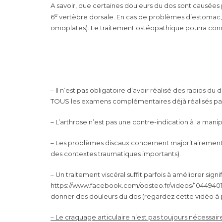
A savoir, que certaines douleurs du dos sont causées 
e
6
vertèbre dorsale. En cas de problèmes d’estomac, v
omoplates). Le traitement ostéopathique pourra conc
– Il n’est pas obligatoire d’avoir réalisé des radios d
TOUS les examens complémentaires déjà réalisés par le
– L’arthrose n’est pas une contre-indication à la mani
– Les problèmes discaux concernent majoritairement le
des contextes traumatiques importants).
– Un traitement viscéral suffit parfois à améliorer sig
https://www.facebook.com/oosteo.fr/videos/1044940
donner des douleurs du dos (regardez cette vidéo à pa
– Le craquage articulaire n’est pas toujours nécessair