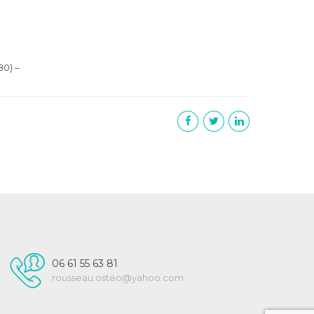
0) –
06 61 55 63 81
rousseau.osteo@yahoo.com