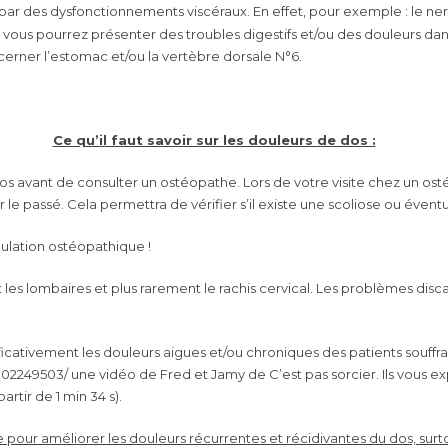
par des dysfonctionnements viscéraux. En effet, pour exemple : le ner
ous pourrez présenter des troubles digestifs et/ou des douleurs dans
erner l’estomac et/ou la vertèbre dorsale N°6.
Ce qu’il faut savoir sur les douleurs de dos :
u dos avant de consulter un ostéopathe. Lors de votre visite chez un os
 passé. Cela permettra de vérifier s’il existe une scoliose ou éventu
pulation ostéopathique !
s lombaires et plus rarement le rachis cervical. Les problèmes discau
nificativement les douleurs aigues et/ou chroniques des patients souffra
102249503/
une vidéo de Fred et Jamy de C’est pas sorcier. Ils vous e
rtir de 1 min 34 s).
e pour améliorer les douleurs récurrentes et récidivantes du dos, surtou