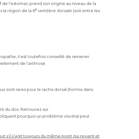
f de l’estomac prend son origine au niveau de la
e
 la région de la 6
vertèbre dorsale (soit entre les
téopathe, il est toutefois conseillé de ramener
ellement de l’arthrose.
x sont rares pour le rachis dorsal (hormis dans
nt du dos. Retrouvez sur :
xpliquent pourquoi un problème viscéral peut
t s’il s’agit toujours du même point qui revient et