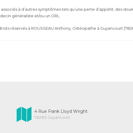
associés à d’autres symptômes tels qu’une perte d’appétit, des doule
édecin généraliste et/ou un ORL.
 droits réservés à ROUSSEAU Anthony, Ostéopathe à Guyancourt (7828
4 Rue Frank Lloyd Wright
78280 Guyancourt