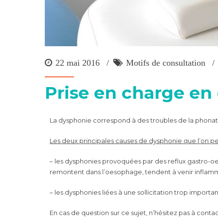
22 mai 2016
Motifs de consultation
Prise en charge en
La dysphonie correspond à des troubles de la phonatio
Les deux principales causes de dysphonie que l’on peu
– les dysphonies provoquées par des reflux gastro-oe
remontent dans l’oesophage, tendent à venir inflammer 
– les dysphonies liées à une sollicitation trop importa
En cas de question sur ce sujet, n’hésitez pas à conta