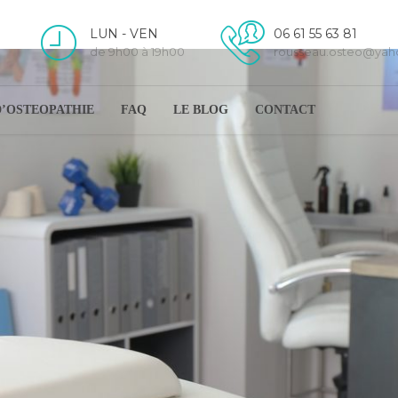
LUN - VEN
06 61 55 63 81
de 9h00 à 19h00
rousseau.osteo@ya
D’OSTEOPATHIE
FAQ
LE BLOG
CONTACT