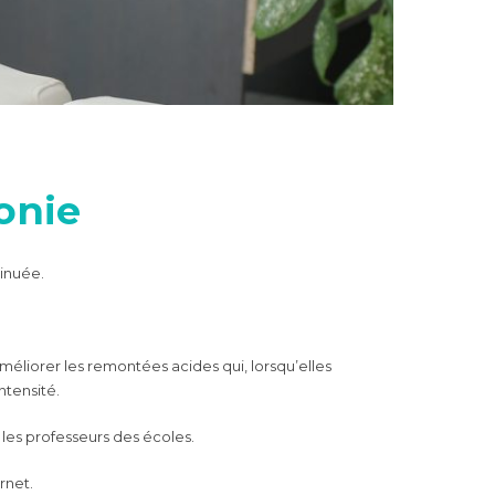
onie
minuée.
éliorer les remontées acides qui, lorsqu’elles
ntensité.
t les professeurs des écoles.
rnet.