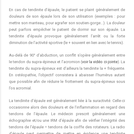
En cas de tendinite d’épaule, le patient se plaint généralement de
douleurs de son épaule lors de son utilisation (exemples : pour
mettre son manteau, pour agrafer son soutien-gorge…). La douleur
peut parfois empêcher le patient de dormir sur son épaule. La
tendinite d’épaule provoque généralement l’arrêt ou la forte
diminution de l’activité sportive (le + souvent en lien avec le tennis).
Au-delà de 90° d’abduction, un conflit s’opère généralement entre
le tendon du supra-épineux et l’acromion (
voir la vidéo ci-jointe
). La
tendinite du supra-épineux est d’ailleurs la tendinite la + fréquente.
En ostéopathie, l’objectif consistera à abaisser l’humérus autant
que possible afin de réduire le frottement du supra-épineux sous
l’os acromial.
La tendinite d’épaule est généralement liée à la suractivité. Celle-ci
occasionne alors des douleurs et de l’inflammation en regard des
tendons de l’épaule. Le médecin prescrit généralement une
échographie et/ou une IRM d’épaule afin de vérifier l’intégrité des
tendons de l’épaule = tendons de la coiffe des rotateurs. La radio
d’épaule peut permettre de mettre en évidence une tendinite