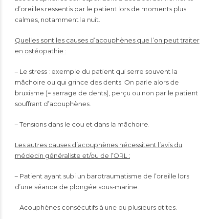
d’oreilles ressentis par le patient lors de moments plus
calmes, notamment la nuit.
Quelles sont les causes d’acouphènes que l’on peut traiter
en ostéopathie :
– Le stress : exemple du patient qui serre souvent la
mâchoire ou qui grince des dents. On parle alors de
bruxisme (= serrage de dents), perçu ou non par le patient
souffrant d’acouphènes.
– Tensions dans le cou et dans la mâchoire.
Les autres causes d’acouphènes nécessitent l’avis du
médecin généraliste et/ou de l’ORL :
– Patient ayant subi un barotraumatisme de l’oreille lors
d’une séance de plongée sous-marine.
– Acouphènes consécutifs à une ou plusieurs otites.