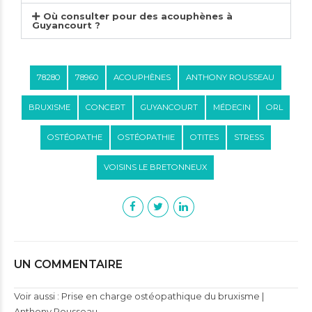
Où consulter pour des acouphènes à
Guyancourt ?
78280
78960
ACOUPHÈNES
ANTHONY ROUSSEAU
BRUXISME
CONCERT
GUYANCOURT
MÉDECIN
ORL
OSTÉOPATHE
OSTÉOPATHIE
OTITES
STRESS
VOISINS LE BRETONNEUX
UN COMMENTAIRE
Voir aussi :
Prise en charge ostéopathique du bruxisme |
Anthony Rousseau