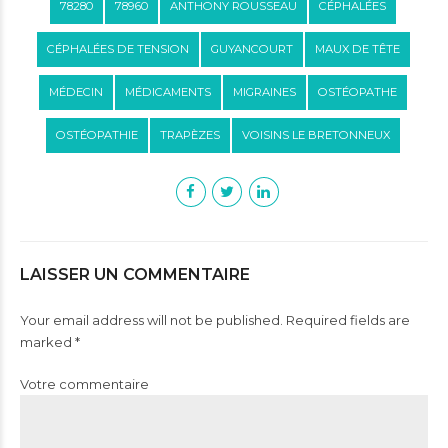
78280
78960
ANTHONY ROUSSEAU
CÉPHALÉES
CÉPHALÉES DE TENSION
GUYANCOURT
MAUX DE TÊTE
MÉDECIN
MÉDICAMENTS
MIGRAINES
OSTÉOPATHE
OSTÉOPATHIE
TRAPÈZES
VOISINS LE BRETONNEUX
LAISSER UN COMMENTAIRE
Your email address will not be published. Required fields are
marked *
Votre commentaire