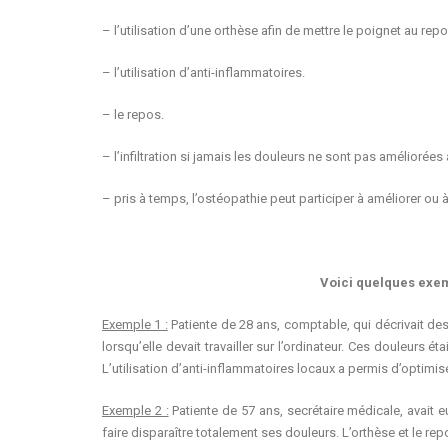
– l’utilisation d’une orthèse afin de mettre le poignet au repo
– l’utilisation d’anti-inflammatoires.
– le repos.
– l’infiltration si jamais les douleurs ne sont pas améliorée
– pris à temps, l’ostéopathie peut participer à améliorer ou à
Voici quelques exem
Exemple 1 :
Patiente de 28 ans, comptable, qui décrivait de
lorsqu’elle devait travailler sur l’ordinateur. Ces douleurs
L’utilisation d’anti-inflammatoires locaux a permis d’optimis
Exemple 2 :
Patiente de 57 ans, secrétaire médicale, avait e
faire disparaître totalement ses douleurs. L’orthèse et le rep