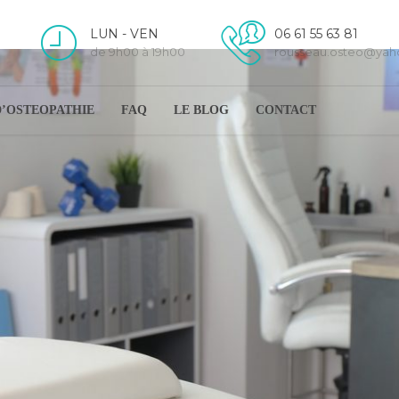
LUN - VEN
06 61 55 63 81
de 9h00 à 19h00
rousseau.osteo@ya
D’OSTEOPATHIE
FAQ
LE BLOG
CONTACT