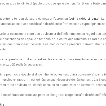
épaule. La tendinite d’épaule provoque généralement l’arrêt ou la forte diminu
t entre le tendon du supra-épineux et l’acromion (
voir la vidéo ci-jointe
). La
l’humérus autant que possible afin de réduire le frottement du supra-épineux so
é. Celle-ci occasionne alors des douleurs et de l’inflammation en regard des 
rité des tendons de l’épaule = tendons de la coiffe des rotateurs. La radio d’
ticulations composant l’épaule. Les médicaments prescrits peuvent être : an
aule.
decin au préalable ou d’avoir réalisé des examens complémentaires avant de co
 avez déjà réalisés auparavant.
ints pour votre épaule et d’identifier le ou les tendon(s) concerné(s) par la 
 muscles en rapport. Il est généralement nécessaire de réaliser entre 2 à 3 sé
éduire les douleurs de l’épaule connues au quotidien et de permettre la reprise 
 kinésithérapeute et/ou une prise en charge par allopathie afin de réduire l’inf
hie
.