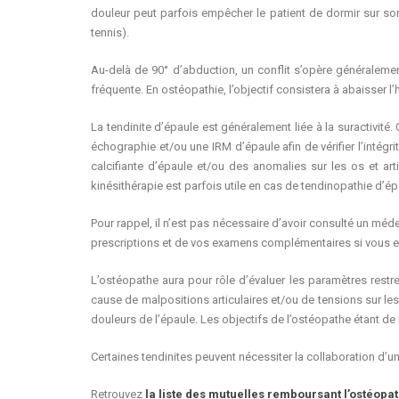
douleur peut parfois empêcher le patient de dormir sur son 
tennis).
Au-delà de 90° d’abduction, un conflit s’opère généralemen
fréquente. En ostéopathie, l’objectif consistera à abaisser 
La tendinite d’épaule est généralement liée à la suractivit
échographie et/ou une IRM d’épaule afin de vérifier l’intég
calcifiante d’épaule et/ou des anomalies sur les os et ar
kinésithérapie est parfois utile en cas de tendinopathie d’ép
Pour rappel, il n’est pas nécessaire d’avoir consulté un mé
prescriptions et de vos examens complémentaires si vous en
L’ostéopathe aura pour rôle d’évaluer les paramètres restre
cause de malpositions articulaires et/ou de tensions sur les
douleurs de l’épaule. Les objectifs de l’ostéopathe étant de r
Certaines tendinites peuvent nécessiter la collaboration d’un
Retrouvez
la liste des mutuelles remboursant l’ostéopat