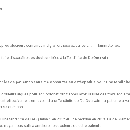
s.
s après plusieurs semaines malgré l’orthèse et/ou les anti-inflammatoires.
 faire disparaître des douleurs liées à la Tendinite de De Quervain.
ples de patients venus me consulter en ostéopathie pour une tendinite
s douleurs aigues pour son poignet droit après avoir réalisé des travaux d’am
 étaient effectivement en faveur d’une Tendinite de De Quervain. La patiente a 
er sa guérison.
u une tendinite de De Quervain en 2012 et une récidive en 2013. La deuxième t
os n’ayant pas suffi à améliorer les douleurs de cette patiente.