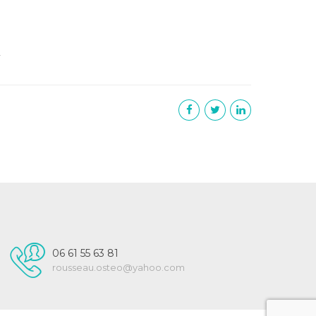
–
06 61 55 63 81
rousseau.osteo@yahoo.com