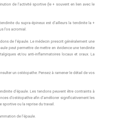
tion de l’activité sportive (le + souvent en lien avec le
 tendinite du supra-épineux est d’ailleurs la tendinite la +
us l’os acromial.
tendons de l’épaule. Le médecin prescrit généralement une
épaule peut permettre de mettre en évidence une tendinite
talgiques et/ou anti-inflammatoires locaux et oraux. La
nsulter un ostéopathe. Pensez à ramener le détail de vos
tendinite d’épaule. Les tendons peuvent être contraints à
ances d’ostéopathie afin d’améliorer significativement les
sportive ou la reprise du travail.
lammation de l’épaule.