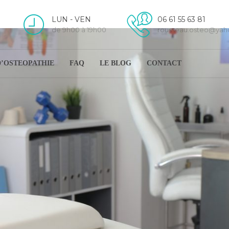
LUN - VEN
06 61 55 63 81
de 9h00 à 19h00
rousseau.osteo@ya
D’OSTEOPATHIE
FAQ
LE BLOG
CONTACT