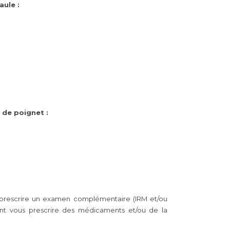
aule
:
 de
poignet
:
us prescrire un examen complémentaire (IRM et/ou
ent vous prescrire des médicaments et/ou de la