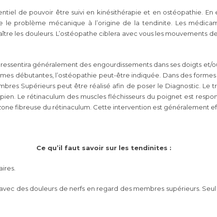
entiel de pouvoir être suivi en kinésithérapie et en ostéopathie. En
le problème mécanique à l’origine de la tendinite. Les médicamen
raître les douleurs. L’ostéopathe ciblera avec vous les mouvements de
t ressentira généralement des engourdissements dans ses doigts et/ou 
ormes débutantes, l’ostéopathie peut-être indiquée. Dans des formes u
s Supérieurs peut être réalisé afin de poser le Diagnostic. Le tr
arpien. Le rétinaculum des muscles fléchisseurs du poignet est res
a zone fibreuse du rétinaculum. Cette intervention est généralement e
Ce qu’il faut savoir sur les tendinites :
ires.
avec des douleurs de nerfs en regard des membres supérieurs. Seul 