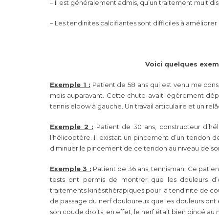
– Il est généralement admis, qu’un traitement multidi
– Les tendinites calcifiantes sont difficiles à améliore
Voici quelques exem
Exemple 1 :
Patient de 58 ans qui est venu me cons
mois auparavant. Cette chute avait légèrement dépl
tennis elbow à gauche. Un travail articulaire et un re
Exemple 2 :
Patient de 30 ans, constructeur d’héli
l’hélicoptère. Il existait un pincement d’un tendon d
diminuer le pincement de ce tendon au niveau de so
Exemple 3 :
Patient de 36 ans, tennisman. Ce patie
tests ont permis de montrer que les douleurs d’
traitements kinésithérapiques pour la tendinite de cou
de passage du nerf douloureux que les douleurs ont é
son coude droits, en effet, le nerf était bien pincé au 