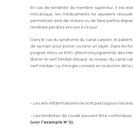
En cas de tendinite du membre supérieur, il est ess
mécanique, les médicaments ne sauraient résoudre 
permettant ainsi de réduire ou de faire parfois dispa
tendinite perdure encore à ce jour.
Dans le cas du
syndrome du canal carpien
, le patien
de sa main pour porter ou tenir un objet. Dans les f
poignet et/ou un EMG (électromyogramme) des Membre
libérer le nerf Médian bloqué au niveau du canal c
nerf médian. La chirurgie consiste en la section de l
– Les anti-inflammatoires ne sont pas toujours nécessa
– Les tendinites de coude peuvent être confondues 
(voir l’exemple N°3).