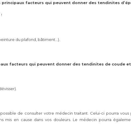
es principaux facteurs qui peuvent donner des
tendinites d’ép
 !
peinture du plafond, bâtiment…).
ipaux facteurs qui peuvent donner des
tendinites de coude
et
dévisser).
t possible de consulter votre médecin traitant. Celui-ci pourra vo
ndons mis en cause dans vos douleurs. Le médecin pourra égalem