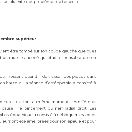
er au plus vite des problèmes de tendinite.
embre supérieur :
ouvient être tombé sur son coude gauche quelques
ent du muscle anconé qui était responsable de son
u’il ressent quand il doit visser des pièces dans
as en hauteur. La séance d’ostéopathie a consisté à
ude droit existant au même moment. Les différents
ause : le pincement du nerf radial droit. Les
vail ostéopathique a consisté à débloquer les zones
ouleurs ont été améliorées pour son épaule et pour