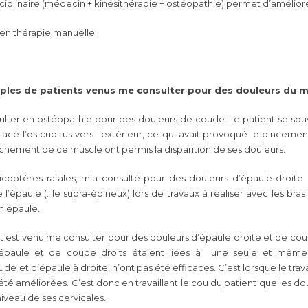
sciplinaire (médecin + kinésithérapie + ostéopathie) permet d’amélior
r en thérapie manuelle.
ples de patients venus me consulter pour des douleurs du m
ulter en ostéopathie pour des douleurs de coude. Le patient se s
acé l’os cubitus vers l’extérieur, ce qui avait provoqué le pincem
lâchement de ce muscle ont permis la disparition de ses douleurs.
coptères rafales, m’a consulté pour des douleurs d’épaule droite q
e l’épaule (: le supra-épineux) lors de travaux à réaliser avec les br
n épaule.
nt est venu me consulter pour des douleurs d’épaule droite et de co
épaule et de coude droits étaient liées à une seule et même c
de et d’épaule à droite, n’ont pas été efficaces. C’est lorsque le tra
té améliorées. C’est donc en travaillant le cou du patient que les d
niveau de ses cervicales.