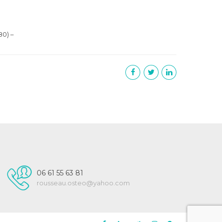
0) –
06 61 55 63 81
rousseau.osteo@yahoo.com