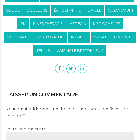
COUDE
DOULEURS
ÉCHOGRAPHIE
ÉPAULE
GUYANCOURT
IRM
KINÉSITHÉRAPIE
MÉDECIN
MÉDICAMENTS
OSTÉOPATHE
OSTÉOPATHIE
POIGNET
SPORT
TENDINITE
TENNIS
VOISINS LE BRETONNEUX
LAISSER UN COMMENTAIRE
Your email address will not be published. Required fields are
marked *
Votre commentaire