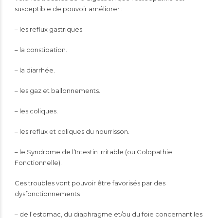
susceptible de pouvoir améliorer :
– les
reflux gastriques
.
– la
constipation
.
– la
diarrhée
.
– les gaz et
ballonnements
.
– les
coliques
.
– les reflux et coliques du nourrisson.
–
le Syndrome de l’Intestin Irritable (ou Colopathie
Fonctionnelle)
.
Ces troubles vont pouvoir être favorisés par des
dysfonctionnements :
– de l’estomac, du diaphragme et/ou du foie concernant les