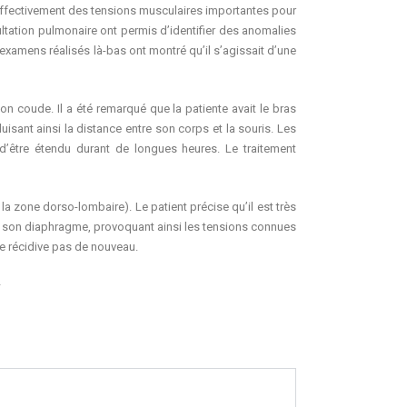
t effectivement des tensions musculaires importantes pour
ultation pulmonaire ont permis d’identifier des anomalies
examens réalisés là-bas ont montré qu’il s’agissait d’une
n coude. Il a été remarqué que la patiente avait le bras
uisant ainsi la distance entre son corps et la souris. Les
 d’être étendu durant de longues heures. Le traitement
a zone dorso-lombaire). Le patient précise qu’il est très
er son diaphragme, provoquant ainsi les tensions connues
ne récidive pas de nouveau.
–