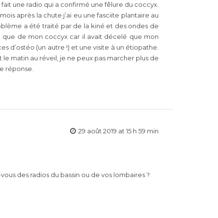
t fait une radio qui a confirmé une fêlure du coccyx.
mois après la chute j’ai eu une fasciite plantaire au
roblème a été traité par de la kiné et des ondes de
cupé que de mon coccyx car il avait décelé que mon
s d’ostéo (un autre !) et une visite à un étiopathe.
et le matin au réveil, je ne peux pas marcher plus de
tre réponse.
29 août 2019 at 15 h 59 min
-vous des radios du bassin ou de vos lombaires ?