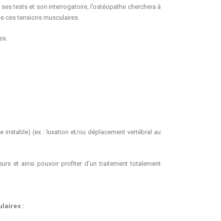
 ses tests et son interrogatoire, l’ostéopathe cherchera à
 de ces tensions musculaires.
es.
ue instable) (ex : luxation et/ou déplacement vertébral au
rs et ainsi pouvoir profiter d’un traitement totalement
laires :