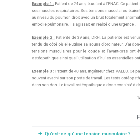
Exemple 1 :
Patient de 24 ans, étudiant à l’ENAC. Ce patien
ses muscles respiratoires. Ses tensions musculaires étaient 
au niveau du poumon droit avec un bruit totalement anormal 
embolie pulmonaire. Il s’agissait en réalité d’une urgence !
Exemple 2 :
Patiente de 39 ans, DRH. La patiente est venue
tendu du côté où elle utilise sa souris d’ordinateur. J’ai do
tensions musculaires pour le coude et l’avant-bras ont ét
ostéopathique ainsi que l’utilisation d’huiles essentielles ont
Exemple 3 :
Patient de 40 ans, ingénieur chez VALEO. Ce pat
souvent avachi sur son poste de travail. Les tests ostéopat
dans son dos. Le travail ostéopathique a donc consisté à dé
– T
F
Qu’est-ce qu’une tension musculaire ?