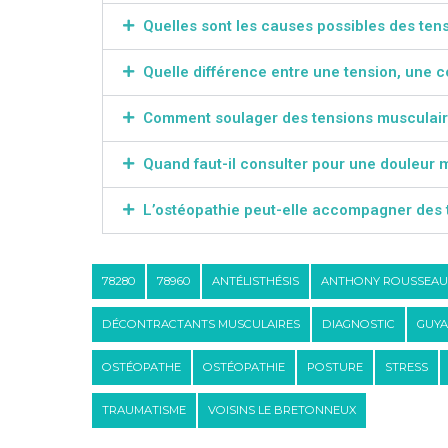
Quelles sont les causes possibles des ten
Quelle différence entre une tension, une 
Comment soulager des tensions musculair
Quand faut-il consulter pour une douleur 
L’ostéopathie peut-elle accompagner des 
78280
78960
ANTÉLISTHÉSIS
ANTHONY ROUSSEAU
DÉCONTRACTANTS MUSCULAIRES
DIAGNOSTIC
GUY
OSTÉOPATHE
OSTÉOPATHIE
POSTURE
STRESS
TRAUMATISME
VOISINS LE BRETONNEUX