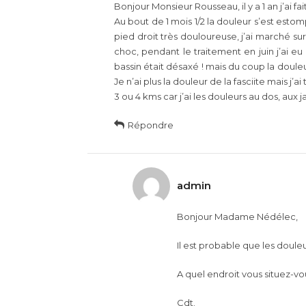
Bonjour Monsieur Rousseau, il y a 1 an j’ai f
Au bout de 1 mois 1/2 la douleur s’est estomp
pied droit très douloureuse, j’ai marché su
choc, pendant le traitement en juin j’ai e
bassin était désaxé ! mais du coup la douleu
Je n’ai plus la douleur de la fasciite mais j
3 ou 4 kms car j’ai les douleurs au dos, aux 
Répondre
admin
Bonjour Madame Nédélec,
Il est probable que les doule
A quel endroit vous situez-vo
Cdt.