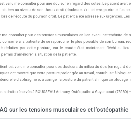
t est venu me consulter pour une douleur en regard des côtes. Le patient avai
situées au niveau de son thorax droit (douloureux). L’interrogatoire et l’ausc
lors de l’écoute du poumon droit. Le patient a été adressé aux urgences. Les 
 me consulter pour des tensions musculaires en lien avec une tendinite de so
nc conseillé à la patiente de se rapprocher le plus possible de son bureau, réd
é réduites par cette posture, car le coude était maintenant fléchi au lieu
 permis d’améliorer la situation de la patiente.
ient est venu me consulter pour des douleurs du milieu du dos (en regard de l
hiques ont montré que cette posture prolongée au travail, contribuait à bloqu
tendre le diaphragme et à corriger la posture du patient afin que ce blocage 
ous droits réservés à ROUSSEAU Anthony, Ostéopathe à Guyancourt (78280) 
AQ sur les tensions musculaires et l’ostéopathie