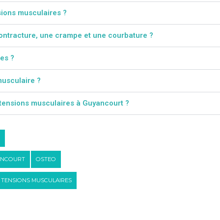
sions musculaires ?
contracture, une crampe et une courbature ?
es ?
musculaire ?
tensions musculaires à Guyancourt ?
ANCOURT
OSTEO
TENSIONS MUSCULAIRES