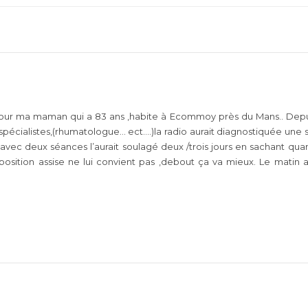
 pour ma maman qui a 83 ans ,habite à Ecommoy près du Mans.. Depuis
spécialistes,(rhumatologue… ect….)la radio aurait diagnostiquée une s
 avec deux séances l’aurait soulagé deux /trois jours en sachant qu
osition assise ne lui convient pas ,debout ça va mieux. Le matin au