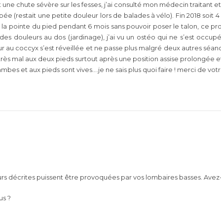
ait une chute sévère sur les fesses, j’ai consulté mon médecin traitant e
ée (restait une petite douleur lors de balades à vélo). Fin 2018 soit 4 
r la pointe du pied pendant 6 mois sans pouvoir poser le talon, ce p
u des douleurs au dos (jardinage), j’ai vu un ostéo qui ne s’est oc
r au coccyx s’est réveillée et ne passe plus malgré deux autres séance
’ai très mal aux deux pieds surtout après une position assise prolongée 
jambes et aux pieds sont vives….je ne sais plus quoi faire ! merci de vo
urs décrites puissent être provoquées par vos lombaires basses. Avez
us ?