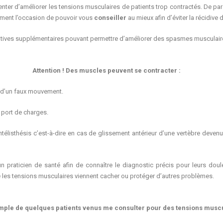
tenter d’améliorer les tensions musculaires de patients trop contractés. De par
lement l’occasion de pouvoir vous
conseiller
au mieux afin d’éviter la récidive
natives supplémentaires pouvant permettre d’améliorer des spasmes musculair
Attention ! Des muscles peuvent se contracter :
s d’un faux mouvement.
 port de charges.
’antélisthésis c’est-à-dire en cas de glissement antérieur d’une vertèbre deven
raticien de santé afin de connaître le diagnostic précis pour leurs douleu
que les tensions musculaires viennent cacher ou protéger d’autres problèmes.
emple de quelques patients venus me consulter pour des tensions muscu