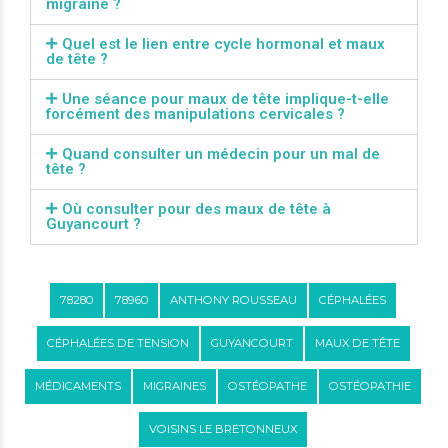
migraine ?
Quel est le lien entre cycle hormonal et maux
de tête ?
Une séance pour maux de tête implique-t-elle
forcément des manipulations cervicales ?
Quand consulter un médecin pour un mal de
tête ?
Où consulter pour des maux de tête à
Guyancourt ?
78280
78960
ANTHONY ROUSSEAU
CÉPHALÉES
CÉPHALÉES DE TENSION
GUYANCOURT
MAUX DE TÊTE
MÉDICAMENTS
MIGRAINES
OSTÉOPATHE
OSTÉOPATHIE
VOISINS LE BRETONNEUX