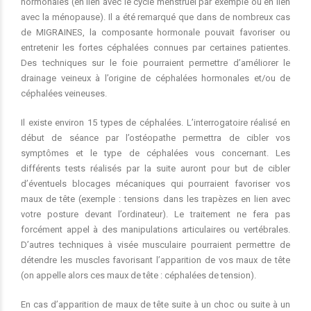
hormonales (en lien avec le cycle menstruel par exemple ou en lien
avec la ménopause). Il a été remarqué que dans de nombreux cas
de MIGRAINES, la composante hormonale pouvait favoriser ou
entretenir les fortes céphalées connues par certaines patientes.
Des techniques sur le foie pourraient permettre d’améliorer le
drainage veineux à l’origine de céphalées hormonales et/ou de
céphalées veineuses.
Il existe environ 15 types de céphalées. L’interrogatoire réalisé en
début de séance par l’ostéopathe permettra de cibler vos
symptômes et le type de céphalées vous concernant. Les
différents tests réalisés par la suite auront pour but de cibler
d’éventuels blocages mécaniques qui pourraient favoriser vos
maux de tête (exemple : tensions dans les trapèzes en lien avec
votre posture devant l’ordinateur). Le traitement ne fera pas
forcément appel à des manipulations articulaires ou vertébrales.
D’autres techniques à visée musculaire pourraient permettre de
détendre les muscles favorisant l’apparition de vos maux de tête
(on appelle alors ces maux de tête : céphalées de tension).
En cas d’apparition de maux de tête suite à un choc ou suite à un