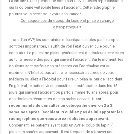
l’accident.
Ceci permet de constater d’éventuelles répercussions
sur la colonne vertébrale liées à l’accident. Cette radiographie
pourrait vous servir pour votre assurance !
Conséquences du « coup du lapin » et prise en charge
ostéopathique =
Lors d’un AVP, les contraintes mécaniques subies par le corps
sont très importantes, il suffit de voir l’état du véhicule pour le
constater. Le patient se plaint généralement de douleurs cervicales
au fur à mesure des jours qui suivent l’accident. Sur le moment, les
douleurs sont parfois non présentes car l’adrénaline est au
maximum. N’hésitez pas à faire le nécessaire auprès de votre
médecin ou allez à l’hôpital pour faire un bilan le jour de l’accident.
En général, le patient vient consulter un ostéopathe dans les 15
jours qui suivent l’accident ou parfois même 10 ans après, pour
des douleurs récurrentes de son rachis cervical.
Il est
recommandé de consulter un ostéopathe environ 2 à 3
semaines après l’accident. N’oubliez pas de lui apporter les
radiographies que vous aurez réalisées auparavant.
Concernant les patients ayant subi un AVP (« coup du lapin »)
plusieurs années auparavant : il est fréquent de retrouver une