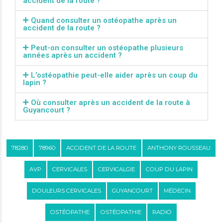
accident de la route ?
Quand consulter un ostéopathe après un
accident de la route ?
Peut-on consulter un ostéopathe plusieurs
années après un accident ?
L’ostéopathie peut-elle aider après un coup du
lapin ?
Où consulter après un accident de la route à
Guyancourt ?
78280
78960
ACCIDENT DE LA ROUTE
ANTHONY ROUSSEAU
AVP
CERVICALES
CERVICALGIE
COUP DU LAPIN
DOULEURS CERVICALES
GUYANCOURT
MÉDECIN
OSTÉOPATHE
OSTÉOPATHIE
RADIO