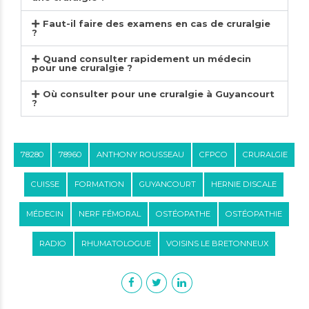
Faut-il faire des examens en cas de cruralgie
?
Quand consulter rapidement un médecin
pour une cruralgie ?
Où consulter pour une cruralgie à Guyancourt
?
78280
78960
ANTHONY ROUSSEAU
CFPCO
CRURALGIE
CUISSE
FORMATION
GUYANCOURT
HERNIE DISCALE
MÉDECIN
NERF FÉMORAL
OSTÉOPATHE
OSTÉOPATHIE
RADIO
RHUMATOLOGUE
VOISINS LE BRETONNEUX