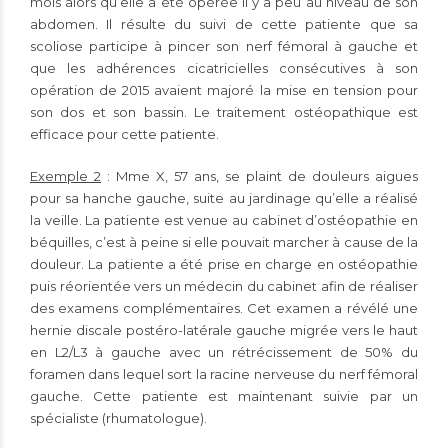
mois alors qu’elle a été opérée il y a peu au niveau de son
abdomen. Il résulte du suivi de cette patiente que sa
scoliose participe à pincer son nerf fémoral à gauche et
que les adhérences cicatricielles consécutives à son
opération de 2015 avaient majoré la mise en tension pour
son dos et son bassin. Le traitement ostéopathique est
efficace pour cette patiente.
Exemple 2
: Mme X, 57 ans, se plaint de douleurs aigues
pour sa hanche gauche, suite au jardinage qu’elle a réalisé
la veille. La patiente est venue au cabinet d’ostéopathie en
béquilles, c’est à peine si elle pouvait marcher à cause de la
douleur. La patiente a été prise en charge en ostéopathie
puis réorientée vers un médecin du cabinet afin de réaliser
des examens complémentaires. Cet examen a révélé une
hernie discale postéro-latérale gauche migrée vers le haut
en L2/L3 à gauche avec un rétrécissement de 50% du
foramen dans lequel sort la racine nerveuse du nerf fémoral
gauche. Cette patiente est maintenant suivie par un
spécialiste (rhumatologue).