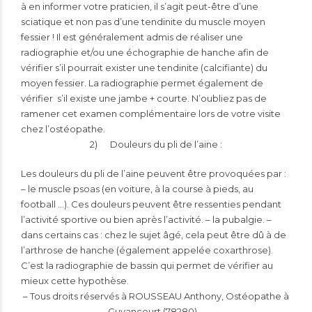
à en informer votre praticien, il s’agit peut-être d’une
sciatique et non pas d’une tendinite du muscle moyen
fessier ! Il est généralement admis de réaliser une
radiographie et/ou une échographie de hanche afin de
vérifier s’il pourrait exister une tendinite (calcifiante) du
moyen fessier. La radiographie permet également de
vérifier s’il existe une jambe + courte. N’oubliez pas de
ramener cet examen complémentaire lors de votre visite
chez l’ostéopathe.
2) Douleurs du pli de l’aine :
Les douleurs du pli de l’aine peuvent être provoquées par :
– le muscle psoas (en voiture, à la course à pieds, au
football …). Ces douleurs peuvent être ressenties pendant
l’activité sportive ou bien après l’activité. –
la pubalgie
. –
dans certains cas : chez le sujet âgé, cela peut être dû à de
l’arthrose de hanche (également appelée coxarthrose).
C’est la radiographie de bassin qui permet de vérifier au
mieux cette hypothèse.
– Tous droits réservés à ROUSSEAU Anthony, Ostéopathe à
Guyancourt (78280) –