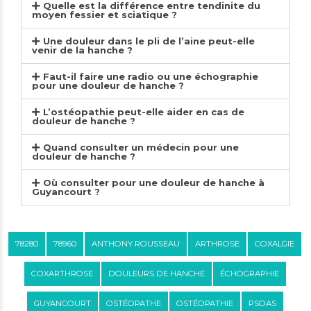
Quelle est la différence entre tendinite du
moyen fessier et sciatique ?
Une douleur dans le pli de l’aine peut-elle
venir de la hanche ?
Faut-il faire une radio ou une échographie
pour une douleur de hanche ?
L’ostéopathie peut-elle aider en cas de
douleur de hanche ?
Quand consulter un médecin pour une
douleur de hanche ?
Où consulter pour une douleur de hanche à
Guyancourt ?
78280
78960
ANTHONY ROUSSEAU
ARTHROSE
COXALGIE
COXARTHROSE
DOULEURS DE HANCHE
ÉCHOGRAPHIE
GUYANCOURT
OSTÉOPATHE
OSTÉOPATHIE
PSOAS