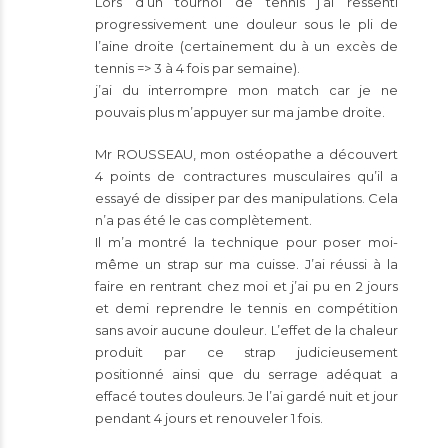
Lors d’un tournoi de tennis j’ai ressenti
progressivement une douleur sous le pli de
l’aine droite (certainement du à un excès de
tennis => 3 à 4 fois par semaine).
j’ai du interrompre mon match car je ne
pouvais plus m’appuyer sur ma jambe droite.
Mr ROUSSEAU, mon ostéopathe a découvert
4 points de contractures musculaires qu’il a
essayé de dissiper par des manipulations. Cela
n’a pas été le cas complètement.
Il m’a montré la technique pour poser moi-
même un strap sur ma cuisse. J’ai réussi à la
faire en rentrant chez moi et j’ai pu en 2 jours
et demi reprendre le tennis en compétition
sans avoir aucune douleur. L’effet de la chaleur
produit par ce strap judicieusement
positionné ainsi que du serrage adéquat a
effacé toutes douleurs. Je l’ai gardé nuit et jour
pendant 4 jours et renouveler 1 fois.