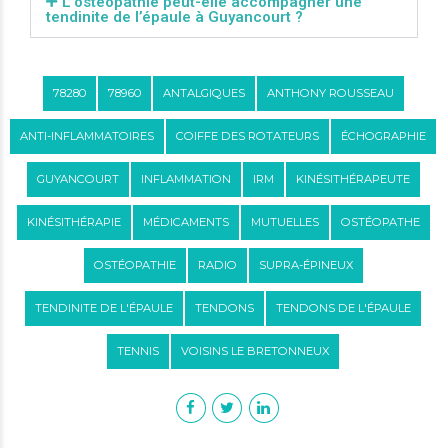
L’ostéopathie peut-elle accompagner une
tendinite de l’épaule à Guyancourt ?
78280
78960
ANTALGIQUES
ANTHONY ROUSSEAU
ANTI-INFLAMMATOIRES
COIFFE DES ROTATEURS
ÉCHOGRAPHIE
GUYANCOURT
INFLAMMATION
IRM
KINÉSITHÉRAPEUTE
KINÉSITHÉRAPIE
MÉDICAMENTS
MUTUELLES
OSTÉOPATHE
OSTÉOPATHIE
RADIO
SUPRA-ÉPINEUX
TENDINITE DE L'ÉPAULE
TENDONS
TENDONS DE L'ÉPAULE
TENNIS
VOISINS LE BRETONNEUX